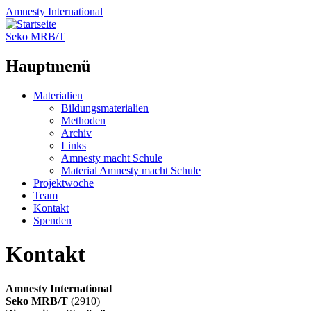
Amnesty
International
Seko MRB/T
Hauptmenü
Zum
Materialien
Inhalt
Bildungsmaterialien
springen
Methoden
Archiv
Links
Amnesty macht Schule
Material Amnesty macht Schule
Projektwoche
Team
Kontakt
Spenden
Kontakt
Amnesty International
Seko MRB/T
(2910)